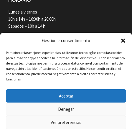
Lunes a viernes
10h a 14h – 16:30h a 20:00h
Sabados – 10h a 14 h
NEWSLETTER
Gestionar consentimiento
Email*
Para ofrecer las mejores experiencias, utilizamos tecnologías como las cookies
para almacenar y/o acceder a la información del dispositivo. El consentimiento
de estas tecnologías nos permitirá procesar datos como el comportamiento de
navegación o las identificaciones únicas en este sitio. No consentir o retirar el
He leído y acepto recibir novedades, ofertas y
consentimiento, puede afectar negativamente a ciertas características y
funciones.
promociones
He leído y acepto
la política de privacidad
Aceptar
Denegar
Ver preferencias