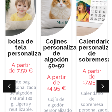
bolsa de
Cojines
Calendario
tela
personalizados
personaliz
personalizada
de
de
algodón
sobremesa
A partir
50×50
de
7,50
€
A partir
de
A partir
Tote bag
17,95
€
de
personalizada
24,95
€
de algodón
Calendario
natural 180
de
Cojín de
g. Ligera y
sobremesa
algodón
reutilizable.
personalizado,
personalizado