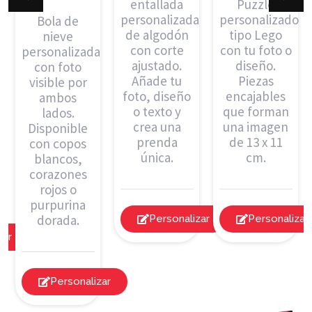
entallada
Puzzle
personalizada
personalizado
Bola de
de algodón
tipo Lego
nieve
con corte
con tu foto o
personalizada
ajustado.
diseño.
con foto
Añade tu
Piezas
visible por
foto, diseño
encajables
ambos
o texto y
que forman
lados.
crea una
una imagen
Disponible
prenda
de 13 x 11
con copos
única.
cm.
blancos,
corazones
rojos o
purpurina
dorada.
Personalizar
Personalizar
zar
Personalizar