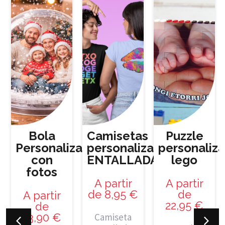
Bola
Camisetas
Puzzle
Personalizada
personalizadas
personaliz
con
ENTALLADAS
lego
fotos
A partir
A partir
de
8,95
€
de
A partir
22,95
€
de
13,90
€
Camiseta