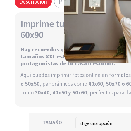
Descripción
Precio
Entrega
Imprime tus fotos online de
60x90
Hay recuerdos que necesitan más espacio
tamaños XXL están pensadas para conver
protagonistas de tu casa o estudio.
Aquí puedes imprimir fotos online en format
o 50x50
, panorámicos como
40x60, 50x70 o 6
como
30x40, 40x50 y 50x60
, perfectas para da
TAMAÑO