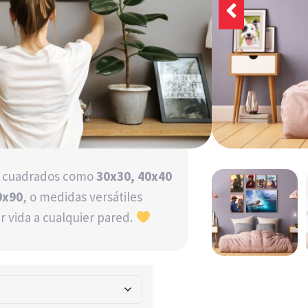
sde 30x30 hasta
. Nuestras Fotos en
tir tus imágenes en
os cuadrados como
30x30, 40x40
0x90
, o medidas versátiles
r vida a cualquier pared.