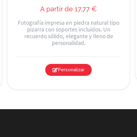
A partir de
17,77
€
Fotografía impresa en piedra natural tipo
pizarra con soportes incluidos. Un
recuerdo sólido, elegante y lleno de
personalidad.
Personalizar