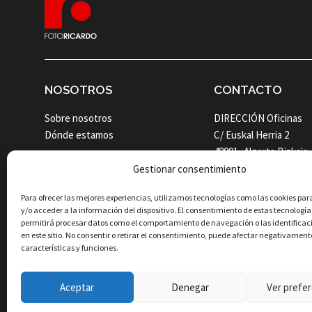
NOSOTROS
CONTACTO
Sobre nosotros
DIRECCIÓN Oficinas
Dónde estamos
C/ Euskal Herria 2
48991- Algorta Bizkaia
Gestionar consentimiento
Tel. 944 608 004
Para ofrecer las mejores experiencias, utilizamos tecnologías como las cookies p
y/o acceder a la información del dispositivo. El consentimiento de estas tecnología
permitirá procesar datos como el comportamiento de navegación o las identificac
en este sitio. No consentir o retirar el consentimiento, puede afectar negativament
características y funciones.
Aceptar
Denegar
Ver prefer