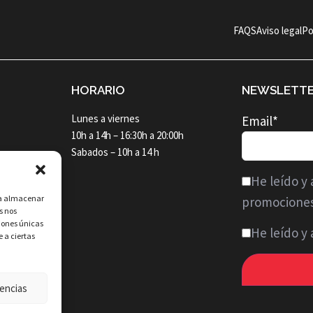
FAQS
Aviso legal
Po
HORARIO
NEWSLETT
Lunes a viernes
Email*
10h a 14h – 16:30h a 20:00h
Sabados – 10h a 14 h
He leído y 
ara almacenar
promocione
s nos
iones únicas
He leído y
e a ciertas
encias