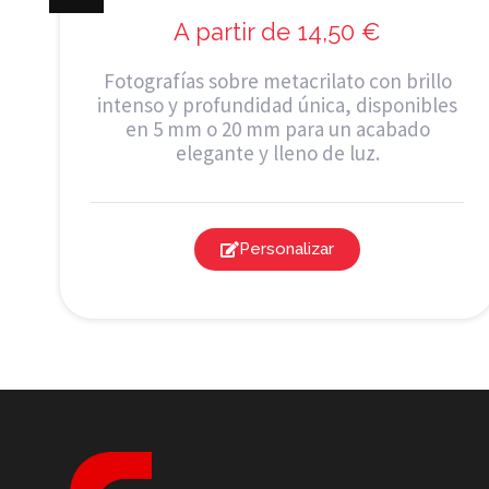
A partir de
14,50
€
.
Fotografías sobre metacrilato con brillo
y
intenso y profundidad única, disponibles
d
en 5 mm o 20 mm para un acabado
elegante y lleno de luz.
Personalizar