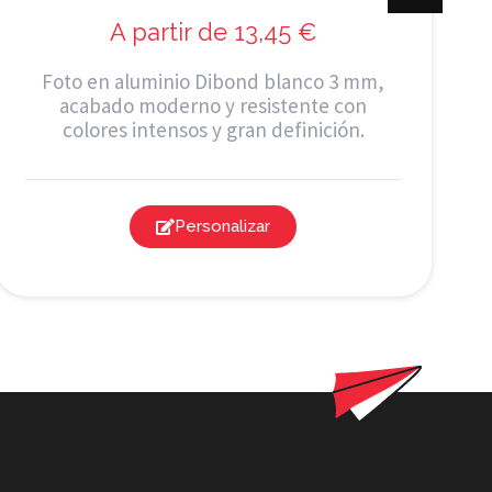
A partir de
13,45
€
Foto en aluminio Dibond blanco 3 mm,
acabado moderno y resistente con
colores intensos y gran definición.
Personalizar