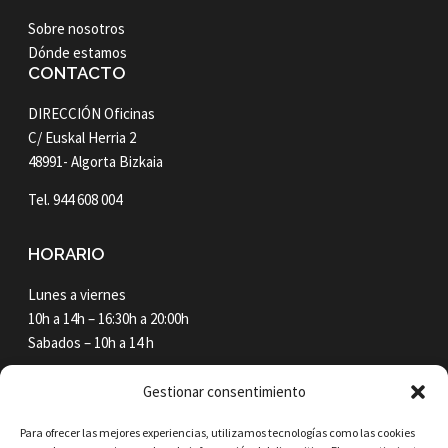
Sobre nosotros
Dónde estamos
CONTACTO
DIRECCIÓN Oficinas
C/ Euskal Herria 2
48991- Algorta Bizkaia
Tel. 944 608 004
HORARIO
Lunes a viernes
10h a 14h – 16:30h a 20:00h
Sabados – 10h a 14 h
NEWSLETTER
Gestionar consentimiento
Email*
Para ofrecer las mejores experiencias, utilizamos tecnologías como las cookies