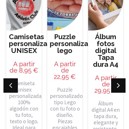
n
Camisetas
Puzzle
Álbum
personalizadas
personalizado
fotos
UNISEX
lego
digital
Tapa
A partir
A partir
dura A4
de
8,95
€
de
22,95
€
A partir
Camiseta
de
unisex
Puzzle
29,95
€
personalizada
personalizado
100%
tipo Lego
Álbum
algodón con
con tu foto o
digital A4 en
tu foto,
diseño.
tapa dura,
texto o logo.
Piezas
elegante y
Ideal para
encajables
resistente,