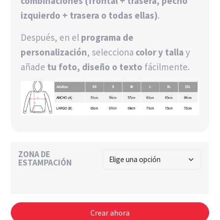
combinaciones (frontal + trasera, pecho
izquierdo + trasera o todas ellas)
.
Después, en el
programa de
personalización
, selecciona
color y talla
y
añade
tu foto, diseño o texto
fácilmente.
ZONA DE
ESTAMPACIÓN
Crear ahora